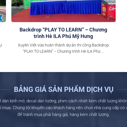
Backdrop “PLAY TO LEARN” – Chương
trình Hè ILA Phú Mỹ Hưng
ự
Xuyên Việt vừa hoàn thành dự án thi công Backdrop
“PLAY TO LEARN” – Chương trình Hè ILA Phú ...
BẢNG GIÁ SẢN PHẨM DỊCH VỤ
l dán kính mờ, decal dán tường, phim cách nhiệt kém chất lượng khô
thì mua. Chúng tôi khuyến cáo khách hàng nên chọn nhà cung cấp có uy
để tránh mua phải hàng giả, hàng kém chất lượng.