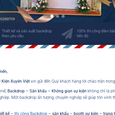
Thiết kế và sản xuất backdrop
100% thi công đảm bả
theo yêu cầu
tiến độ
mến,
 Kiện Xuyên Việt
xin gửi đến Quý khách hàng lời chào trân trọng
h mẽ,
Backdrop – Sân khấu – Không gian sự kiện
không chỉ là ph
ghiệp. Một backdrop ấn tượng, chuyên nghiệp sẽ giúp tôn vinh 
iết kế –
thi công Backdrop
– sân khấu – booth sự kiện – trang t