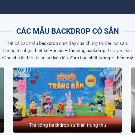
CÁC MẪU BACKDROP CÓ SẴN
Tất cả các mẫu
backdrop
dưới đây của chúng tôi đều có sẵn.
Chúng tôi nhận
thiết kế – in ấn – thi công backdrop
theo yêu cầu,
 hàng nhỏ lẻ đến dự án sự kiện lớn, đảm bảo
chất lượng – thẩm mỹ 
Thi công backdrop sự kiện trung thu