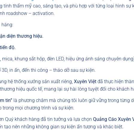
h thẩm mỹ cao, sáng tạo, và phù hợp với từng loại hình sự kiện
ình roadshow – activation.
 hàng:
ận diện thương hiệu.
iến độ.
x, mica, khung sắt hộp, đèn LED, hiệu ứng ánh sáng chuyên dụng)
kế 3D, in ấn, đến thi công – tháo dỡ sau sự kiện.
cùng hệ thống xưởng sản xuất riêng,
Xuyên Việt
đã thực hiện thàn
hương hiệu quốc tế, mang lại sự hài lòng tuyệt đối cho khách 
m tin”
là phương châm mà chúng tôi luôn giữ vững trong từng 
 trong mọi chương trình và sự kiện.
ơn Quý khách hàng đã tin tưởng và lựa chọn
Quảng Cáo Xuyên V
ến tạo nên những không gian sự kiện ấn tượng và khác biệt.