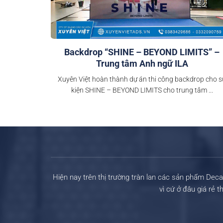
Backdrop “SHINE – BEYOND LIMITS” –
Trung tâm Anh ngữ ILA
Xuyên Việt hoàn thành dự án thi công backdrop cho s
kiện SHINE – BEYOND LIMITS cho trung tâm ...
Hiện nay trên thị trường tràn lan các sản phẩm Deca
vì cứ ở đâu giá rẻ 