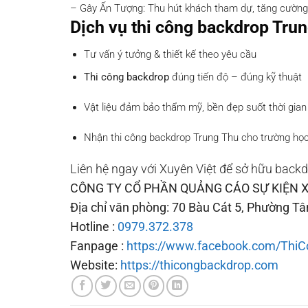
– Gây Ấn Tượng: Thu hút khách tham dự, tăng cường 
Dịch vụ thi công backdrop Trun
Tư vấn ý tưởng & thiết kế theo yêu cầu
Thi công backdrop
đúng tiến độ – đúng kỹ thuật
Vật liệu đảm bảo thẩm mỹ, bền đẹp suốt thời gian 
Nhận thi công backdrop Trung Thu cho trường học
Liên hệ ngay với Xuyên Việt để sở hữu back
CÔNG TY CỔ PHẦN QUẢNG CÁO SỰ KIỆN X
Địa chỉ văn phòng: 70 Bàu Cát 5, Phường T
Hotline :
0979.372.378
Fanpage :
https://www.facebook.com/Th
Website:
https://thicongbackdrop.com