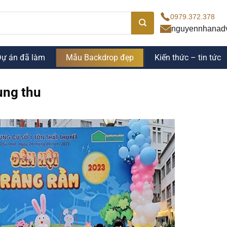
0979.372.378
nguyennhanad
Dự án đã làm
Mẫu Backdrop đẹp
Kiến thức – tin tức
ung thu