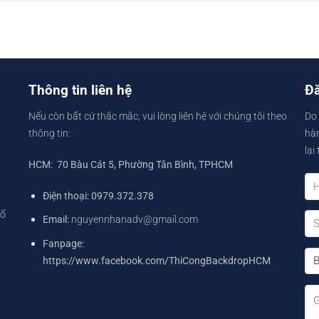
Thông tin liên hệ
Đă
Nếu còn bất cứ thắc mắc, vui lòng liên hệ với chúng tôi theo
Do 
thông tin:
hàn
lại
HCM: 70 Bàu Cát 5, Phường Tân Bình, TPHCM
Điện thoại: 0979.372.378
tổ
Email:
nguyennhanadv@gmail.com
Fanpage:
https://www.facebook.com/ThiCongBackdropHCM
g