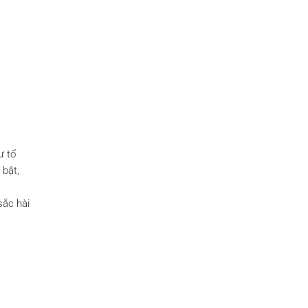
ư tổ
 bật,
sắc hài