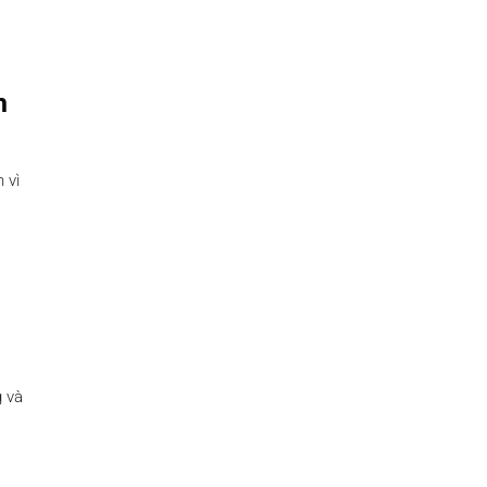
h
 vì
g và