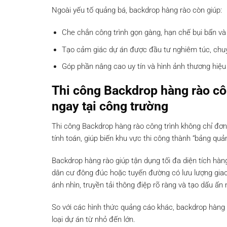
Ngoài yếu tố quảng bá, backdrop hàng rào còn giúp:
Che chắn công trình gọn gàng, hạn chế bụi bẩn và
Tạo cảm giác dự án được đầu tư nghiêm túc, chu
Góp phần nâng cao uy tín và hình ảnh thương hiệu
Thi công Backdrop hàng rào côn
ngay tại công trường
Thi công Backdrop hàng rào công trình không chỉ đơn t
tính toán, giúp biến khu vực thi công thành “bảng quả
Backdrop hàng rào giúp tận dụng tối đa diện tích hàng 
dân cư đông đúc hoặc tuyến đường có lưu lượng giao 
ánh nhìn, truyền tải thông điệp rõ ràng và tạo dấu ấ
So với các hình thức quảng cáo khác, backdrop hàng r
loại dự án từ nhỏ đến lớn.