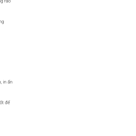
ng rào
ng
, in ấn
tốt để