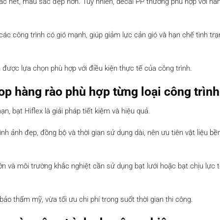
c nét, màu sắc đẹp hơn. Tuy nhiên, decal PP thường phù hợp với hà
ác công trình có gió mạnh, giúp giảm lực cản gió và hạn chế tình trạ
 được lựa chọn phù hợp với điều kiện thực tế của công trình.
op hàng rào phù hợp từng loại công trình
, bạt Hiflex là giải pháp tiết kiệm và hiệu quả.
h ảnh đẹp, đồng bộ và thời gian sử dụng dài, nên ưu tiên vật liệu bền
lớn và môi trường khắc nghiệt cần sử dụng bạt lưới hoặc bạt chịu lực 
ảo thẩm mỹ, vừa tối ưu chi phí trong suốt thời gian thi công.