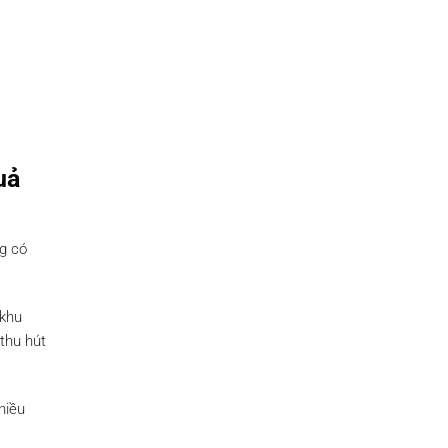
uả
ng có
 khu
thu hút
hiều