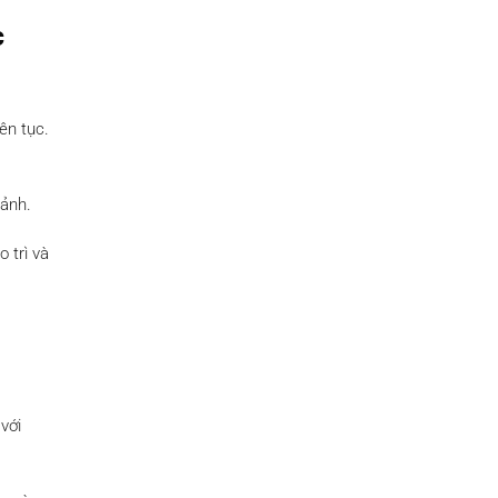
c
ên tục.
 ảnh.
 trì và
với