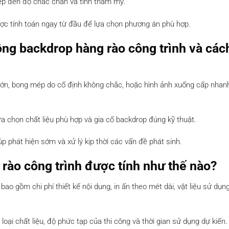
iếp đến độ chắc chắn và tính thẩm mỹ.
ược tính toán ngay từ đầu để lựa chọn phương án phù hợp.
ông backdrop hàng rào công trình và các
 lớn, bong mép do cố định không chắc, hoặc hình ảnh xuống cấp nhanh
ựa chọn chất liệu phù hợp và gia cố backdrop đúng kỹ thuật.
úp phát hiện sớm và xử lý kịp thời các vấn đề phát sinh.
 rào công trình được tính như thế nào?
bao gồm chi phí thiết kế nội dung, in ấn theo mét dài, vật liệu sử dụn
 loại chất liệu, độ phức tạp của thi công và thời gian sử dụng dự kiến.