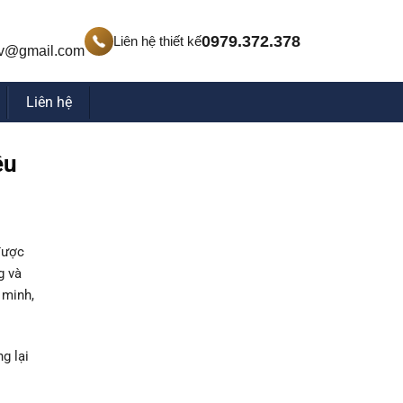
0979.372.378
Liên hệ thiết kế
v@gmail.com
Liên hệ
ệu
được
g và
 minh,
g lại