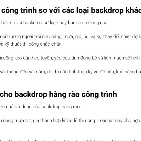
công trình so với các loại backdrop khá
biệt so với backdrop sự kiện hay backdrop trong nhà.
i trường ngoài trời như nắng, mưa, gió, bụi và sự thay đổi nhiệt độ li
và kỹ thuật thi công chắc chắn.
hi công kéo dài theo tuyến, yêu cầu tính đồng bộ và liền mạch về hình
vài tháng đến vài năm, do đó cần tính toán kỹ về độ bền, khả năng bảo
 cho backdrop hàng rào công trình
hiệu quả sử dụng của backdrop hàng rào.
u nắng mưa tốt, giá thành hợp lý và dễ thi công. Loại bạt này phù hợp 