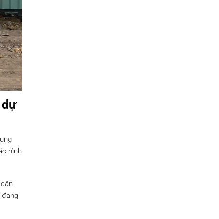
 dự
dung
ặc hình
 cận
ư đang