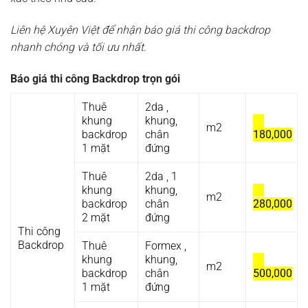
Liên hệ Xuyên Việt để nhận báo giá thi công backdrop
nhanh chóng và tối ưu nhất.
Báo giá thi công Backdrop trọn gói
Thuê
2da ,
khung
khung,
m2
backdrop
chân
180,000
1 mặt
đứng
Thuê
2da , 1
khung
khung,
m2
backdrop
chân
280,000
2 mặt
đứng
Thi công
Backdrop
Thuê
Formex ,
khung
khung,
m2
backdrop
chân
500,000
1 mặt
đứng