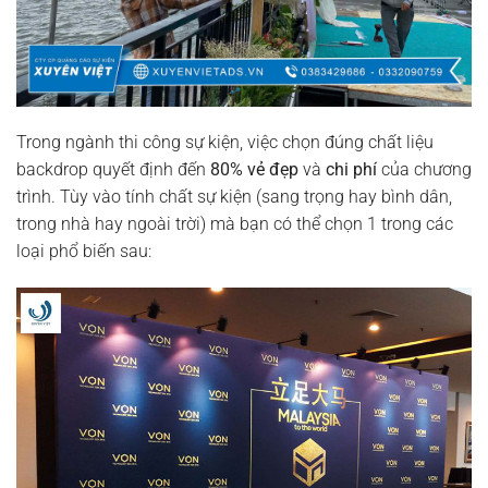
Trong ngành thi công sự kiện, việc chọn đúng chất liệu
backdrop quyết định đến
80% vẻ đẹp
và
chi phí
của chương
trình. Tùy vào tính chất sự kiện (sang trọng hay bình dân,
trong nhà hay ngoài trời) mà bạn có thể chọn 1 trong các
loại phổ biến sau: