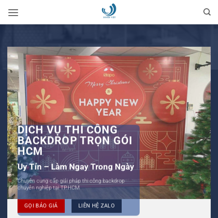
Bỏ
qua
nội
dung
DỊCH VỤ THI CÔNG
BACKDROP TRỌN GÓI
HCM
Uy Tín – Làm Ngay Trong Ngày
Chuyên cung cấp giải pháp thi công backdrop
chuyên nghiệp tại TP.HCM
GỌI BÁO GIÁ
LIÊN HỆ ZALO