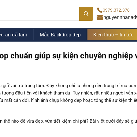
0979.372.378
nguyennhanad
Dự án đã làm
Mẫu Backdrop đẹp
Kiến thức – tin tức
op chuẩn giúp sự kiện chuyên nghiệp 
 giữ vai trò trung tâm. Đây không chỉ là phông nền trang trí mà còn 
ấn tượng đầu tiên với khách tham dự. Tuy nhiên, rất nhiều người vẫn 
ấu mất cân đối, hình ảnh chụp không đẹp hoặc tổng thể sự kiện thiế
thế nào để vừa đẹp, vừa tiết kiệm chi phí? Bài viết dưới đây sẽ gi