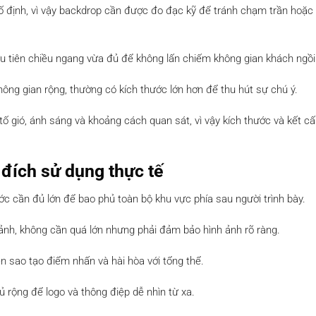
cố định, vì vậy backdrop cần được đo đạc kỹ để tránh chạm trần hoặc
u tiên chiều ngang vừa đủ để không lấn chiếm không gian khách ngồi
ông gian rộng, thường có kích thước lớn hơn để thu hút sự chú ý.
 tố gió, ánh sáng và khoảng cách quan sát, vì vậy kích thước và kết c
đích sử dụng thực tế
c cần đủ lớn để bao phủ toàn bộ khu vực phía sau người trình bày.
 ảnh, không cần quá lớn nhưng phải đảm bảo hình ảnh rõ ràng.
ễn sao tạo điểm nhấn và hài hòa với tổng thể.
 rộng để logo và thông điệp dễ nhìn từ xa.