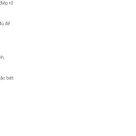
điệp rõ
 đủ để
nh,
ặc biệt