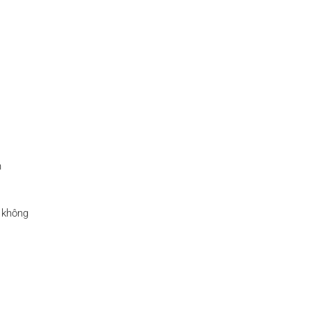
n
i không