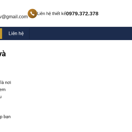
0979.372.378
Liên hệ thiết kế
v@gmail.com
Liên hệ
và
là nơi
xem
u
úp bạn