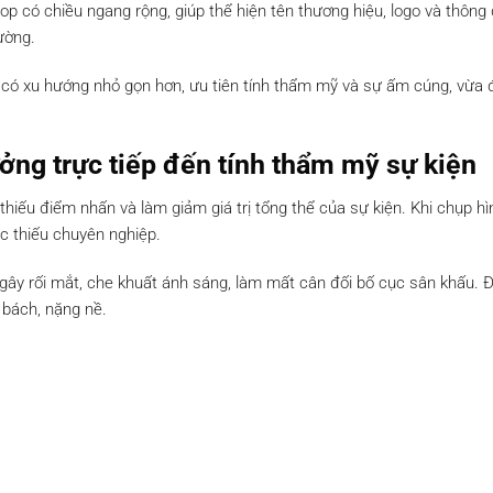
p có chiều ngang rộng, giúp thể hiện tên thương hiệu, logo và thông 
ường.
rop có xu hướng nhỏ gọn hơn, ưu tiên tính thẩm mỹ và sự ấm cúng, vừa
ởng trực tiếp đến tính thẩm mỹ sự kiện
thiếu điểm nhấn và làm giảm giá trị tổng thể của sự kiện. Khi chụp hì
c thiếu chuyên nghiệp.
 gây rối mắt, che khuất ánh sáng, làm mất cân đối bố cục sân khấu. Đ
 bách, nặng nề.