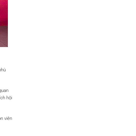
phù
 quan
ch hội
ôn viên