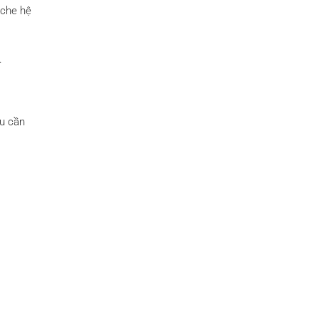
 che hệ
.
ấu cần