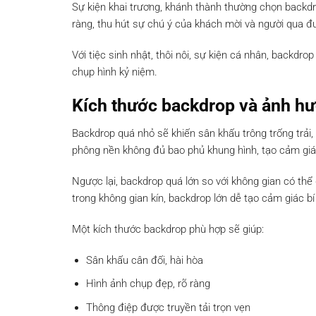
Sự kiện khai trương, khánh thành thường chọn backdro
ràng, thu hút sự chú ý của khách mời và người qua đ
Với tiệc sinh nhật, thôi nôi, sự kiện cá nhân, backd
chụp hình kỷ niệm.
Kích thước backdrop và ảnh hư
Backdrop quá nhỏ sẽ khiến sân khấu trông trống trải, 
phông nền không đủ bao phủ khung hình, tạo cảm giá
Ngược lại, backdrop quá lớn so với không gian có thể
trong không gian kín, backdrop lớn dễ tạo cảm giác bí
Một kích thước backdrop phù hợp sẽ giúp:
Sân khấu cân đối, hài hòa
Hình ảnh chụp đẹp, rõ ràng
Thông điệp được truyền tải trọn vẹn