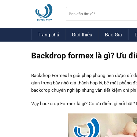
Bỏ
qua
nội
dung
Trang chủ
Giới thiệu
Báo Giá
Backdrop formex là gì? Ưu điể
Backdrop Formex là giải pháp phông nền được sử dụng
gian trưng bày nhờ giá thành hợp lý, bề mặt phẳng đ
backdrop chuyên nghiệp nhưng vẫn tiết kiệm chi phí
Vậy backdrop Formex là gì? Có ưu điểm gì nổi bật? K