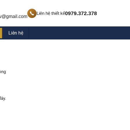
0979.372.378
Liên hệ thiết kế
v@gmail.com
Liên hệ
ông
đây.