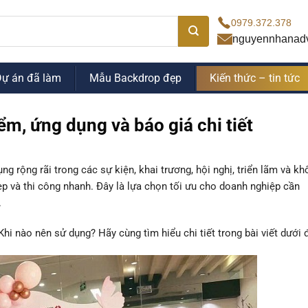
0979.372.378
nguyennhanad
Dự án đã làm
Mẫu Backdrop đẹp
Kiến thức – tin tức
m, ứng dụng và báo giá chi tiết
 rộng rãi trong các sự kiện, khai trương, hội nghị, triển lãm và kh
ẹp và thi công nhanh. Đây là lựa chọn tối ưu cho doanh nghiệp cần
.
hi nào nên sử dụng? Hãy cùng tìm hiểu chi tiết trong bài viết dưới 