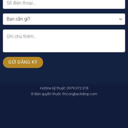
Hotline kỹ thuật: 0979.372.378
© Bản quyền thuộc thicongbackdrop.com